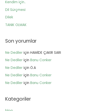
Kendim için..
f
Dil Sürçmesi
o
Dilek
r
TANIK OLMAK
:
Son yorumlar
Ne Dediler
için
HAMİDE ÇAKIR SARI
Ne Dediler
için
Banu Conker
Ne Dediler
için
Ö.A
Ne Dediler
için
Banu Conker
Ne Dediler
için
Banu Conker
Kategoriler
blog