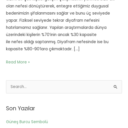
olan nefesi dönüştürerek, entegre ettiğimiz duygusal
bedenimizin şifalanmasını sağlar ve bunu üç seviyede
yapar. Fiziksel seviyede tekrar diyafram nefesini
hatırlamamız sağlanır. Yapılan araştırmalarda dünya
üzerindeki kişilerin %70’inin ancak %30 kapasite
ile nefes aldığı saptanmış. Diyafram nefesinde ise bu
kapasite %80-90’lara çıkmaktadır. […]
Read More »
S
e
a
Son Yazılar
r
c
Güneş Burcu Sembolü
h